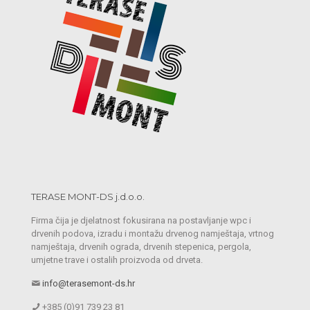
TERASE MONT-DS j.d.o.o.
Firma čija je djelatnost fokusirana na postavljanje wpc i
drvenih podova, izradu i montažu drvenog namještaja, vrtnog
namještaja, drvenih ograda, drvenih stepenica, pergola,
umjetne trave i ostalih proizvoda od drveta.
info@terasemont-ds.hr
+385 (0)91 739 23 81