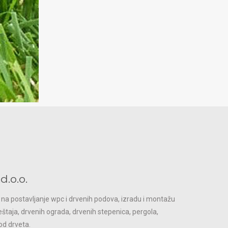
.o.o.
a na postavljanje wpc i drvenih podova, izradu i montažu
taja, drvenih ograda, drvenih stepenica, pergola,
od drveta.