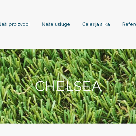
aši proizvodi
Naše usluge
Galerija slika
Refer
CHELSEA