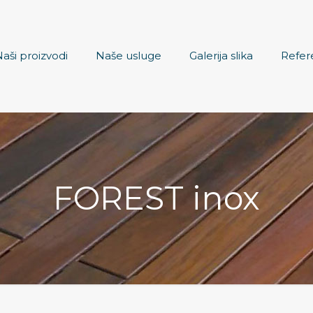
aši proizvodi
Naše usluge
Galerija slika
Refer
FOREST inox