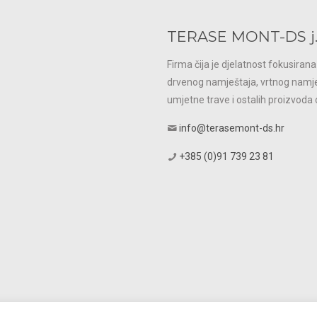
TERASE MONT-DS j.d
Firma čija je djelatnost fokusiran
drvenog namještaja, vrtnog namješ
umjetne trave i ostalih proizvoda 
info@terasemont-ds.hr
+385 (0)91 739 23 81