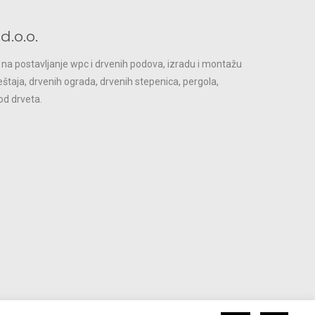
.o.o.
a na postavljanje wpc i drvenih podova, izradu i montažu
taja, drvenih ograda, drvenih stepenica, pergola,
od drveta.