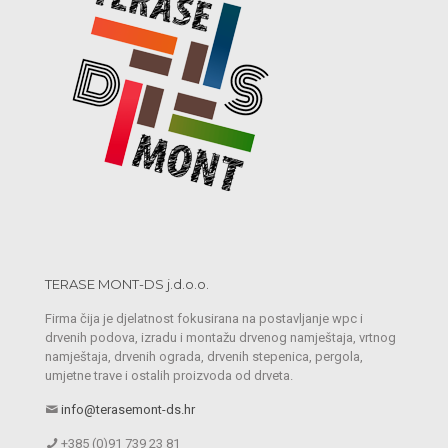
TERASE MONT-DS j.d.o.o.
Firma čija je djelatnost fokusirana na postavljanje wpc i
drvenih podova, izradu i montažu drvenog namještaja, vrtnog
namještaja, drvenih ograda, drvenih stepenica, pergola,
umjetne trave i ostalih proizvoda od drveta.
info@terasemont-ds.hr
+385 (0)91 739 23 81