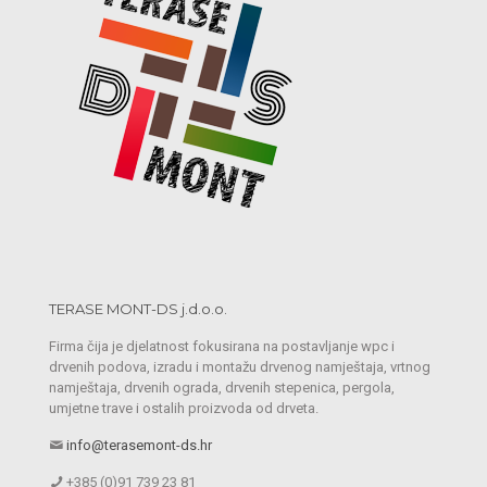
TERASE MONT-DS j.d.o.o.
Firma čija je djelatnost fokusirana na postavljanje wpc i
drvenih podova, izradu i montažu drvenog namještaja, vrtnog
namještaja, drvenih ograda, drvenih stepenica, pergola,
umjetne trave i ostalih proizvoda od drveta.
info@terasemont-ds.hr
+385 (0)91 739 23 81