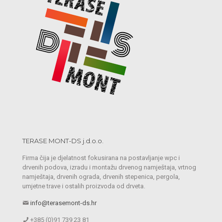
TERASE MONT-DS j.d.o.o.
Firma čija je djelatnost fokusirana na postavljanje wpc i
drvenih podova, izradu i montažu drvenog namještaja, vrtnog
namještaja, drvenih ograda, drvenih stepenica, pergola,
umjetne trave i ostalih proizvoda od drveta.
info@terasemont-ds.hr
+385 (0)91 739 23 81