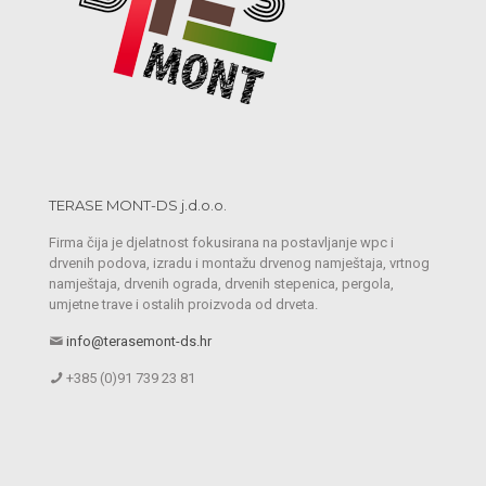
TERASE MONT-DS j.d.o.o.
Firma čija je djelatnost fokusirana na postavljanje wpc i
drvenih podova, izradu i montažu drvenog namještaja, vrtnog
namještaja, drvenih ograda, drvenih stepenica, pergola,
umjetne trave i ostalih proizvoda od drveta.
info@terasemont-ds.hr
+385 (0)91 739 23 81