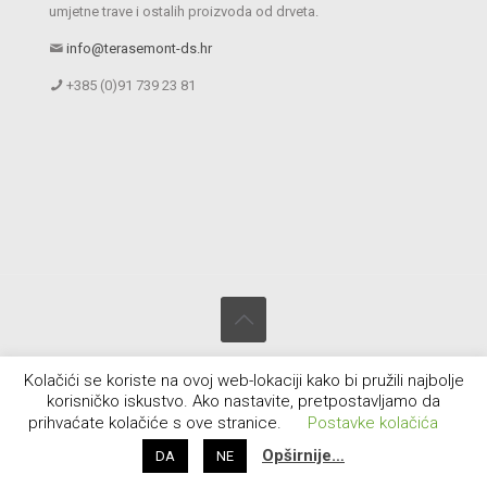
umjetne trave i ostalih proizvoda od drveta.
info@terasemont-ds.hr
+385 (0)91 739 23 81
© 2020 - 2025 Terasemont-DS.hr Sva prava zadržana. Web by
Kolačići se koriste na ovoj web-lokaciji kako bi pružili najbolje
Design-ika.com
&
Kolarich.Agency
korisničko iskustvo. Ako nastavite, pretpostavljamo da
prihvaćate kolačiće s ove stranice.
Postavke kolačića
Opširnije…
DA
NE