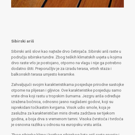
Sibirski ariš
Sibirski ariš slovi kao najteže drvo četinjača. Sibirski ariš raste u
području sibirske tundre. Zbog teških klimatskih uvjeta u kojima
drvo raste vrlo je postojano, otporno na vlagu i nije ga potrebno
dodatno štiti. Preporučljiv je za izradu terasa, vrtnih staza i
balkonskih terasa umjesto keramike.
Zahvaljujući svojim karakteristikama posjeduje prirodne sastojke
otporne na plijesan i gljivice. Ove karakteristike posjeduju samo
vrste drva koji rastu u tropskim šumama. Jezgru ariša određuje
izražena bočnica, odnosno jasno naglašeni godovi, koji su
isprekidani točkastim kvrgama. Visok udio smole, koja je
zaslužna za karakterističan miris drveta zadržava se tijekom
godina, a boja drva s vremenom tamni. Visoka čvrstoća i tvrdoća
je osnovna razlika u odnosu na europsku vrstu ariša.
Zbog sibirske klime i kratkog sibirskog ljeta ariš raste sporije i