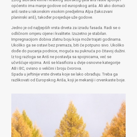
općenito ima manje godove od europskog ariša. Ali ako domaći
ariš raste u iskonskim visokim predjelima Alpa (takozvani
planinski ariš), također posjeduje uže godove.
Jedno je od najljepših vrsta drveta za izradu fasada. Radi se o
odličnom omjeru cijene i kvalitete. Izuzetno je stabilan.
Impregnacijom dobiva zlatnu boju koja može trajati godinama.
Ukoliko ga se ostavi bez premaza, biti će potpuno sivo. Ukoliko
dođe do pucanja podnice, moguća su puknuća po čitavoj dužini.
Iz tog razloga se Ariš ne postavlja sa spojnicama, već se
učvršćuje vijcima. Ariš se klasificira u dvije osnovne kategorije
AB i BC, ovisno o veličini i broju čvorova.
Spada u jeftinije vrste drveta koje se lako obrađuju. Treba ga
razlikovati od Europskog Ariša, koji je mekaniji i crvenkaste boje.