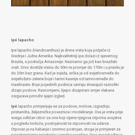
Ipé lapacho
Ipe lapacho (Handroanthus) je drvna vrsta koja potječe iz
Srednje i Južne Amerike. Najkvalitetniji ipe dolazi iz sjevernog
Brazila, s područja Amazonije. Nazivamo ga još kao brazilski
orah. Drvo dostiže visinu do 50m te promjer do 170m i u pravilu je
do 20m bez grana. Kad je svježa, srčka je od svijetlosmeđe do
svijetložuto-zelene boje i tamni kasnije od tamnosmeđe do
maslinaste. Boje pojedinih podnica variraju stvarajući raznoliki
dizajn podova. Ravnomjerni, lijepo dizajnirani smjer vlakana
osigurava prirodni sjajni izgled.
Ipé
lapacho primjenjuje se za podove, molove, izgradnju
pristaništa, željezničke poveznice i modeliranje. Ova je vrsta prije
svega odličan izbor za one koji cijene njegova otporna svojstva
u pogledu tvrdoće, postojanosti te otpornosti na udarce.
Otporan je na habanje i iznimno postojan, stoga je primjeren za
najopterećenije prostorije i vanjske površine. Drvo ipe također je