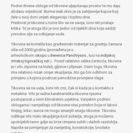
Podne drvene obloge od tikovine uljepšavaju prostor te mu daju
dodanu vrijednost. Burma teak drvo je za zahtjevnije kupce koji
žele u svoj dom unijeti eleganciju i toplinu drva.
Prednost je tikovine u tome što se ne savija, lomi niti postaje
krhka. To je stoga što je ovo jedno od rijetkih drva koje sadrži
prirodno ulje za odbijanje vode.
Tikovina se koristila kao građevinski materijal za gradnju čamaca
više od 2000 godina (pronađena je u
arheološkom is
kopu
u
Berenice Panchrysos
, luci na
indijskoj
rimskoj trgovačkoj ruti
). Pored relativno velike čvrstoće, tikovina
je i vrlo otporna na trulež, gljivice i plijesan. Osim toga, tikovina
ima relativno nizak omjer skupljanja, što ga čini odličnim za
primjenu u kojima podnosi periodične promjene vlage.
Tikovina se ne uvija, lomi niti crni, čak ni kada je u kontaktu s
metalima. Vrlo je važna karakteristika tikovine njezina
postojanost u svim klimatskim uvjetima. Vanjskim podnim
oblogama i namještaju od tikovine nisu potrebni boje ni lakovi.
Snijeg, kiša i sunce ne mogu smanjiti snagu tikovine. Tikovinu
odlikuje vrlo malo skupljanja kod sušenja, stoga je možemo
upotrijebiti tamo gdje su brze izmjene suhih i vlažnih razdoblja.
Najviše se primjenjuje za namještaj, konstrukcije, brodske