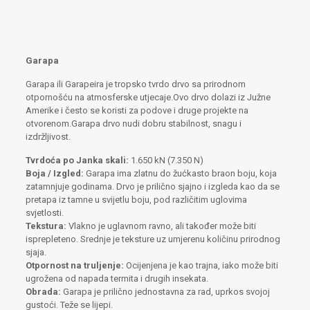
Garapa
Garapa ili Garapeira je tropsko tvrdo drvo sa prirodnom
otpornošću na atmosferske utjecaje.Ovo drvo dolazi iz Južne
Amerike i često se koristi za podove i druge projekte na
otvorenom.Garapa drvo nudi dobru stabilnost, snagu i
izdržljivost.
Tvrdoća po Janka skali:
1.650 kN (7.350 N)
Boja / Izgled:
Garapa ima zlatnu do žućkasto braon boju, koja
zatamnjuje godinama. Drvo je prilično sjajno i izgleda kao da se
pretapa iz tamne u svijetlu boju, pod različitim uglovima
svjetlosti.
Tekstura:
Vlakno je uglavnom ravno, ali također može biti
isprepleteno. Srednje je teksture uz umjerenu količinu prirodnog
sjaja.
Otpornost na truljenje:
Ocijenjena je kao trajna, iako može biti
ugrožena od napada termita i drugih insekata.
Obrada:
Garapa je prilično jednostavna za rad, uprkos svojoj
gustoći. Teže se lijepi.