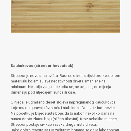
Kaučukovac (streebor heveateak)
Streebor je novost na tržištu. Radi se o industrijski proizvedenom
materijalu kojem su sve negativnosti drveta smanjene na
minimum. Ne upija vlagu, ne korita se, ne uvija se, ne mijenja
dimenziju pod utjecajem sunca ili kiše.
U njega je ugrađeno deset slojeva impregniranog Kaučukovca,
koje mu osiguravaju čvrstoću i stabilnost. Dolazi iz Indonezije.
Na početku je blijede žute boje, da bi nakon nekoliko dana na
suncu dobio zlatnu boju (slično tikovini). Kroz nekoliko mjeseci,
Streebor postaje siv kao i svaka druga vrsta drveta.
Jako dobro reagira sa UV zaštitnim bojama, te ga je lako tonirati.