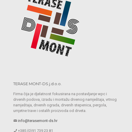
TERASE MONT-DS j.d.o.o.
Firma čija je djelatnost fokusirana na postavljanje wpc i
drvenih podova, izradu i montažu drvenog namještaja, vrtnog
namještaja, drvenih ograda, drvenih stepenica, pergola,
umjetne trave i ostalih proizvoda od drveta.
info@terasemont-ds.hr
+385 (0)91 739 23 81