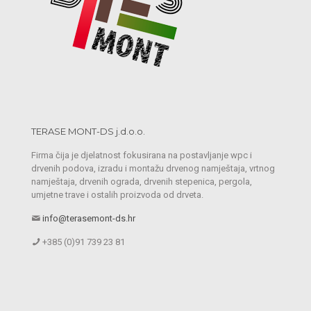
TERASE MONT-DS j.d.o.o.
Firma čija je djelatnost fokusirana na postavljanje wpc i
drvenih podova, izradu i montažu drvenog namještaja, vrtnog
namještaja, drvenih ograda, drvenih stepenica, pergola,
umjetne trave i ostalih proizvoda od drveta.
info@terasemont-ds.hr
+385 (0)91 739 23 81