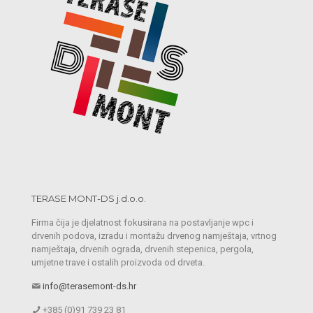
TERASE MONT-DS j.d.o.o.
Firma čija je djelatnost fokusirana na postavljanje wpc i
drvenih podova, izradu i montažu drvenog namještaja, vrtnog
namještaja, drvenih ograda, drvenih stepenica, pergola,
umjetne trave i ostalih proizvoda od drveta.
info@terasemont-ds.hr
+385 (0)91 739 23 81