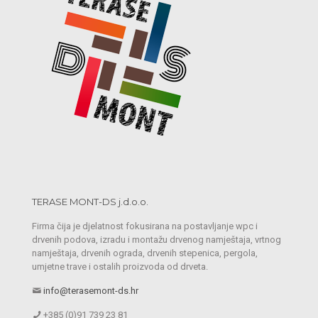
TERASE MONT-DS j.d.o.o.
Firma čija je djelatnost fokusirana na postavljanje wpc i
drvenih podova, izradu i montažu drvenog namještaja, vrtnog
namještaja, drvenih ograda, drvenih stepenica, pergola,
umjetne trave i ostalih proizvoda od drveta.
info@terasemont-ds.hr
+385 (0)91 739 23 81