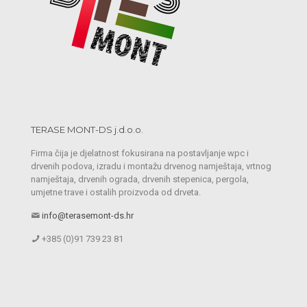
TERASE MONT-DS j.d.o.o.
Firma čija je djelatnost fokusirana na postavljanje wpc i
drvenih podova, izradu i montažu drvenog namještaja, vrtnog
namještaja, drvenih ograda, drvenih stepenica, pergola,
umjetne trave i ostalih proizvoda od drveta.
info@terasemont-ds.hr
+385 (0)91 739 23 81