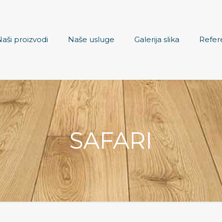
aši proizvodi
Naše usluge
Galerija slika
Refer
SAFARI