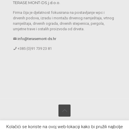
TERASE MONT-DS j.d.o.o.
Firma čija je djelatnost fokusirana na postavljanje wpc i
drvenih podova, izradu i montažu drvenog namještaja, vrtnog
namještaja, drvenih ograda, drvenih stepenica, pergola,
umjetne trave i ostalih proizvoda od drveta.
info@terasemont-ds.hr
+385 (0)91 739 23 81
© 2020 - 2025 Terasemont-DS.hr Sva prava zadržana. Web by
Kolačići se koriste na ovoj web-lokaciji kako bi pružili najbolje
Design-ika.com
&
Kolarich.Agency